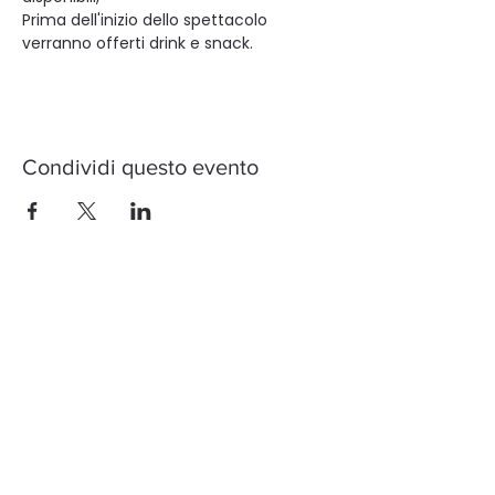
Prima dell'inizio dello spettacolo 
verranno offerti drink e snack.
Condividi questo evento
Contattaci, unisciti, tieniti
aggiornato!
Puoi registrarti alla nostra newsletter
per ricevere informazioni sui nostri
prossimi spettacoli e su come le
restrizioni per il Corona li