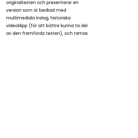
originaltexten och presenterar en
version som är berikad med
multimediala inslag, historiska
videoklipp (för att bättre kunna ta del
av den framförda texten), och ramas
in av en parallell originalhistoria och
livemusik.
Contattaci, unisciti, tieniti
aggiornato!